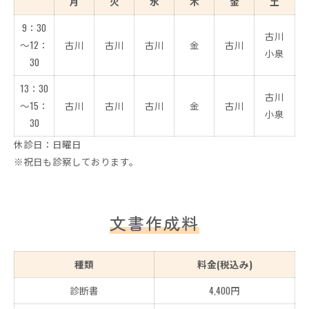
月
火
水
木
金
土
9：30
古川
～12：
古川
古川
古川
金
古川
小泉
30
13：30
古川
～15：
古川
古川
古川
金
古川
小泉
30
休診日：日曜日
※祝日も診察しております。
文書作成料
種類
料金(税込み)
診断書
4,400円